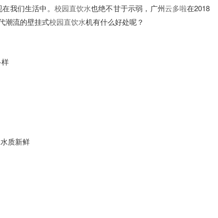
现在我们生活中。
校园直饮水
也绝不甘于示弱，广州
云多啦
在2018
时代潮流的壁挂式
校园直饮水
机有什么好处呢？
多样
保水质新鲜