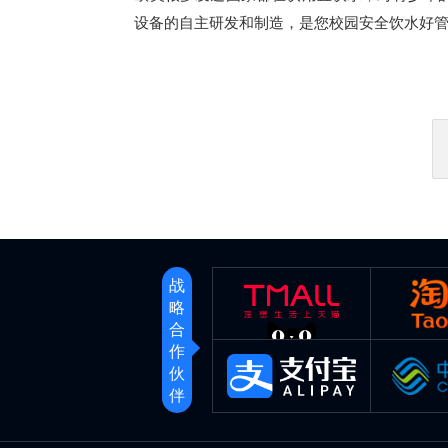
设备的自主研发和制造，是您校园安全饮水好
战
略
合
作
伙
伴